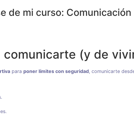
se de mi curso: Comunicación 
 comunicarte (y de vivi
tiva
para
poner límites con seguridad
, comunicarte desd
.
es.